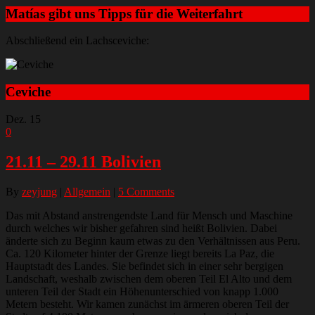
Matías gibt uns Tipps für die Weiterfahrt
Abschließend ein Lachsceviche:
Ceviche
Dez.
15
0
21.11 – 29.11 Bolivien
By
zeyjung
|
Allgemein
|
5 Comments
Das mit Abstand anstrengendste Land für Mensch und Maschine
durch welches wir bisher gefahren sind heißt Bolivien. Dabei
änderte sich zu Beginn kaum etwas zu den Verhältnissen aus Peru.
Ca. 120 Kilometer hinter der Grenze liegt bereits La Paz, die
Hauptstadt des Landes. Sie befindet sich in einer sehr bergigen
Landschaft, weshalb zwischen dem oberen Teil El Alto und dem
unteren Teil der Stadt ein Höhenunterschied von knapp 1.000
Metern besteht. Wir kamen zunächst im ärmeren oberen Teil der