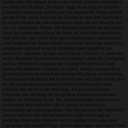
machte klar: Wir müssen noch weiter, um ins Zentrum zu kommen,
wo unser Ziel die Insel „Incahuasi“ liegt. Nach ein paar weiteren
Kilometern tauchte sie südlich von uns inmitten der Wüste auf und
aus der Ferne sah es aufgrund des Flimmerns über dem Salzboden
so aus als würden die klar erkennbaren Jeeps, die auf dasselbe Ziel
wie wir zusteuerten, fliegen. Wir änderten unseren Kurs und waren
kurze Zeit später ebenfalls an der Insel, die durch ihre meterhohen
und teilweise über 1.000 Jahre alten Säulenkakteen charakterisiert
wird. Aufgrund der Sonne haben wir uns hier allerdings nicht lange
aufgehalten und sind weiter in Richtung Süden gefahren, um
sowohl die Salzwüste als auch das Land zu verlassen. Je weiter wir
an den Rand des Sees kamen desto brüchiger wurde der Untergrund
und wir beschlossen aufgrund der Unfallgefahr nicht am Rand
entlang den südlichen Ausgang zu suchen, sondern uns aus etwas
größerer Entfernung anhand der umringenden Berge zu orientieren.
Nach einigen Kilometern des Suchens fanden wir einen durch LKW
für die Salzgewinnung genutzten Pfad in Richtung des Dorfs
Chuvica, das am Rand des Sees liegt. Als wir herausfuhren,
erwarteten uns allerdings die mit großem Abstand schlechtesten
Straßen der bisherigen Reise. Die Sandwege hatten teilweise eine
wellenartige Beschaffenheit, die so aussah als wären dort
Kettenfahrzeuge entlang gefahren. Die Stoßdämpfer der Motorräder
wurden dadurch aufs härteste gefordert. Jeden Meter gab es
unzählige Stöße aufs Fahrwerk und ich dachte schon, dass mein
Laptop und alle fragilen Dinge, die ich dabei hatte, nach dieser Fahrt