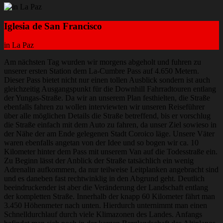
Iglesia de San Francisco
in La Paz
Am nächsten Tag wurden wir morgens abgeholt und fuhren zu
unserer ersten Station dem La-Cumbre Pass auf 4.650 Metern.
Dieser Pass bietet nicht nur einen tollen Ausblick sondern ist auch
gleichzeitig Ausgangspunkt für die Downhill Fahrradtouren entlang
der Yungas-Straße. Da wir an unserem Plan festhielten, die Straße
ebenfalls fahren zu wollen interviewten wir unseren Reiseführer
über alle möglichen Details die Straße betreffend, bis er vorschlug
die Straße einfach mit dem Auto zu fahren, da unser Ziel sowieso in
der Nähe der am Ende gelegenen Stadt Coroico läge. Unsere Väter
waren ebenfalls angetan von der Idee und so bogen wir ca. 10
Kilometer hinter dem Pass mit unserem Van auf die Todesstraße ein.
Zu Beginn lässt der Anblick der Straße tatsächlich ein wenig
Adrenalin aufkommen, da nur teilweise Leitplanken angebracht sind
und es daneben fast rechtwinklig in den Abgrund geht. Deutlich
beeindruckender ist aber die Veränderung der Landschaft entlang
der kompletten Straße. Innerhalb der knapp 60 Kilometer fährt man
3.450 Höhenmeter nach unten. Hierdurch unternimmt man einen
Schnelldurchlauf durch viele Klimazonen des Landes. Anfangs