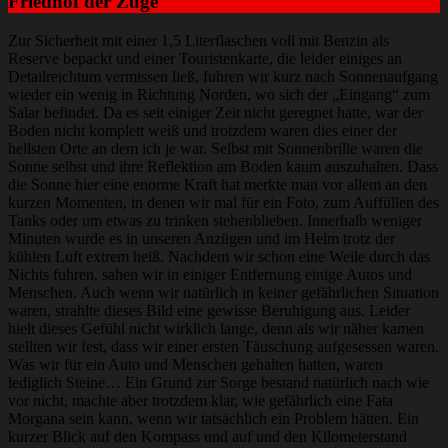
Friedhof der Züge
Zur Sicherheit mit einer 1,5 Literflaschen voll mit Benzin als
Reserve bepackt und einer Touristenkarte, die leider einiges an
Detailreichtum vermissen ließ, fuhren wir kurz nach Sonnenaufgang
wieder ein wenig in Richtung Norden, wo sich der „Eingang“ zum
Salar befindet. Da es seit einiger Zeit nicht geregnet hatte, war der
Boden nicht komplett weiß und trotzdem waren dies einer der
hellsten Orte an dem ich je war. Selbst mit Sonnenbrille waren die
Sonne selbst und ihre Reflektion am Boden kaum auszuhalten. Dass
die Sonne hier eine enorme Kraft hat merkte man vor allem an den
kurzen Momenten, in denen wir mal für ein Foto, zum Auffüllen des
Tanks oder um etwas zu trinken stehenblieben. Innerhalb weniger
Minuten wurde es in unseren Anzügen und im Helm trotz der
kühlen Luft extrem heiß. Nachdem wir schon eine Weile durch das
Nichts fuhren, sahen wir in einiger Entfernung einige Autos und
Menschen. Auch wenn wir natürlich in keiner gefährlichen Situation
waren, strahlte dieses Bild eine gewisse Beruhigung aus. Leider
hielt dieses Gefühl nicht wirklich lange, denn als wir näher kamen
stellten wir fest, dass wir einer ersten Täuschung aufgesessen waren.
Was wir für ein Auto und Menschen gehalten hatten, waren
lediglich Steine… Ein Grund zur Sorge bestand natürlich nach wie
vor nicht, machte aber trotzdem klar, wie gefährlich eine Fata
Morgana sein kann, wenn wir tatsächlich ein Problem hätten. Ein
kurzer Blick auf den Kompass und auf und den Kilometerstand