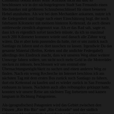
Constantin bekam leider seine Schraube nicht auf und so
beschlossen wir in der nächstgelegenen Stadt San Fernando einen
Mechaniker mit größerem Schraubenschlüssel für einen besseren
Hebel anzuhalten. Als wir bei dem Mechaniker ankamen, nutzte ich
die Gelegenheit und fragte nach einer Einschätzung bzgl. der noch
fahrbaren Kilometer mit meinem hinteren Kettenrad, da auch dieses
mittlerweile ziemlich abgenutzt war. Als er das Rad sah, sagte er,
dass ich es eigentlich sofort tauschen müsste, da ich so maximal
noch 200 Kilometer kommen würde und danach alle Zähne weg
wären. Da er aber kein passendes da hatte, riet er uns zurück nach
Santiago zu fahren und es dort tauschen zu lassen. Irgendwie Da das
gesamte Material (Reifen, Ketten und die undichte Federgabel)
allerdings den Eindruck macht, dass wir unseren Weg ohne weitere
Umwege fahren sollten, um nicht noch mehr Geld in die Motorräder
stecken zu müssen, beschlossen wir uns erstmal eine
Übernachtungsmöglichkeit zu suchen und einen anderen Weg zu
finden. Nach ein wenig Recherche im Internet beschloss ich am
nächsten Tag mit dem ersten Bus zurück nach Santiago zu fahren,
dort ein Kettenrad zu kaufen und es wieder zurück in San Fernando
einbauen zu lassen. Nachdem auch alles reibungslos geklappt hatte,
konnten wir unsere Reise am nächsten Tag fortsetzen und kamen
langsam in Richtung Patagoniens.
Als (geografisches) Patagonien wird das Gebiet zwischen den
Flüssen „Rio Bio Bio“ und „Rio Colorado“ und der südlich