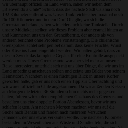
wir überhaupt offiziell im Land waren, sahen wir neben dem
„Bienvenido a Chile“ Schild, dass die nächste Stadt Calama noch
192 Kilometer entfernt war. Unser Tank reichte aber maximal noch
für 100 Kilometer und in dem Dorf Ollagüe, wo sich die
Grenzstation befand, sahen wir leider auch keine Tankstelle. Durch
unsere Müdigkeit stellten wir dieses Problem aber erstmal hinten an
und kümmerten uns um den Grenzübertritt, der anders als von
anderen berichtet ohne Probleme vonstattenging. Die chilenische
Grenzpolizei achtet sehr penibel darauf, dass keine Früchte, Wurst
oder Käse ins Land eingeführt werden. Wir hatten gehört, dass zu
diesem Zweck das komplette Gepäck für eine Kontrolle ausgepackt
werden muss. Unser Grenzbeamte war aber viel mehr an unserer
Reise interessiert, unterhielt sich mit uns über Dinge, die wir uns im
Land unbedingt anschauen sollten und zeigte uns Bilder von seinem
Heimatdorf. Nachdem er einen flüchtigen Blick in unsere Koffer
geworfen hatte, gab er uns noch einen Tipp zur Übernachtung und
wir waren offiziell in Chile angekommen. Da wir außer den Keksen
am Morgen die letzten 36 Stunden schon nichts mehr gegessen
hatten, fuhren wir zu dem empfohlenen Gasthaus des Grenzers und
bestellten uns eine doppelte Portion Abendessen, bevor wir uns
schlafen legten. Am nächsten Morgen machten wir uns auf die
Suche nach Benzin und fanden nach mehreren Versuchen
jemanden, der uns etwas verkaufen wollte. Die nächsten Kilometer
bestanden im Wesentlichen aus Wüste und Sandteufeln, die sich
neben uns entwickelten und mich immer wieder beeindruckten. Als