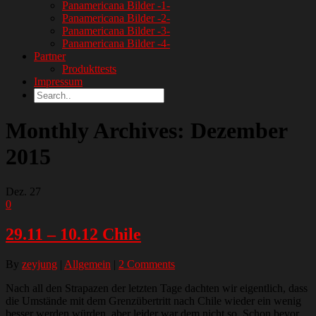
Panamericana Bilder -1-
Panamericana Bilder -2-
Panamericana Bilder -3-
Panamericana Bilder -4-
Partner
Produkttests
Impressum
Monthly Archives: Dezember
2015
Dez.
27
0
29.11 – 10.12 Chile
By
zeyjung
|
Allgemein
|
2 Comments
Nach all den Strapazen der letzten Tage dachten wir eigentlich, dass
die Umstände mit dem Grenzübertritt nach Chile wieder ein wenig
besser werden würden, aber leider war dem nicht so. Schon bevor