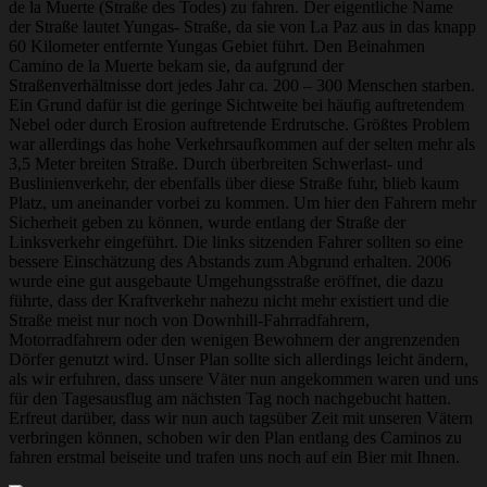
de la Muerte (Straße des Todes) zu fahren. Der eigentliche Name
der Straße lautet Yungas- Straße, da sie von La Paz aus in das knapp
60 Kilometer entfernte Yungas Gebiet führt. Den Beinahmen
Camino de la Muerte bekam sie, da aufgrund der
Straßenverhältnisse dort jedes Jahr ca. 200 – 300 Menschen starben.
Ein Grund dafür ist die geringe Sichtweite bei häufig auftretendem
Nebel oder durch Erosion auftretende Erdrutsche. Größtes Problem
war allerdings das hohe Verkehrsaufkommen auf der selten mehr als
3,5 Meter breiten Straße. Durch überbreiten Schwerlast- und
Buslinienverkehr, der ebenfalls über diese Straße fuhr, blieb kaum
Platz, um aneinander vorbei zu kommen. Um hier den Fahrern mehr
Sicherheit geben zu können, wurde entlang der Straße der
Linksverkehr eingeführt. Die links sitzenden Fahrer sollten so eine
bessere Einschätzung des Abstands zum Abgrund erhalten. 2006
wurde eine gut ausgebaute Umgehungsstraße eröffnet, die dazu
führte, dass der Kraftverkehr nahezu nicht mehr existiert und die
Straße meist nur noch von Downhill-Fahrradfahrern,
Motorradfahrern oder den wenigen Bewohnern der angrenzenden
Dörfer genutzt wird. Unser Plan sollte sich allerdings leicht ändern,
als wir erfuhren, dass unsere Väter nun angekommen waren und uns
für den Tagesausflug am nächsten Tag noch nachgebucht hatten.
Erfreut darüber, dass wir nun auch tagsüber Zeit mit unseren Vätern
verbringen können, schoben wir den Plan entlang des Caminos zu
fahren erstmal beiseite und trafen uns noch auf ein Bier mit Ihnen.