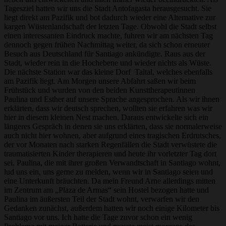
Tagesziel hatten wir uns die Stadt Antofagasta herausgesucht. Sie
liegt direkt am Pazifik und bot dadurch wieder eine Alternative zur
kargen Wüstenlandschaft der letzten Tage. Obwohl die Stadt selbst
einen interessanten Eindruck machte, fuhren wir am nächsten Tag
dennoch gegen frühen Nachmittag weiter, da sich schon erneuter
Besuch aus Deutschland für Santiago ankündigte. Raus aus der
Stadt, wieder rein in die Hochebene und wieder nichts als Wüste.
Die nächste Station war das kleine Dorf Taltal, welches ebenfalls
am Pazifik liegt. Am Morgen unsere Abfahrt saßen wir beim
Frühstück und wurden von den beiden Kunsttherapeutinnen
Paulina und Esther auf unsere Sprache angesprochen. Als wir ihnen
erklärten, dass wir deutsch sprechen, wollten sie erfahren was wir
hier in diesem kleinen Nest machen. Daraus entwickelte sich ein
längeres Gespräch in denen sie uns erklärten, dass sie normalerweise
auch nicht hier wohnen, aber aufgrund eines tragischen Erdrutsches,
der vor Monaten nach starken Regenfällen die Stadt verwüstete die
traumatisierten Kinder therapieren und heute ihr vorletzter Tag dort
sei. Paulina, die mit ihrer großen Verwandtschaft in Santiago wohnt,
lud uns ein, uns gerne zu melden, wenn wir in Santiago seien und
eine Unterkunft bräuchten. Da mein Freund Arne allerdings mitten
im Zentrum am „Plaza de Armas“ sein Hostel bezogen hatte und
Paulina im äußersten Teil der Stadt wohnt, verwarfen wir den
Gedanken zunächst, außerdem hatten wir noch einige Kilometer bis
Santiago vor uns. Ich hatte die Tage zuvor schon ein wenig