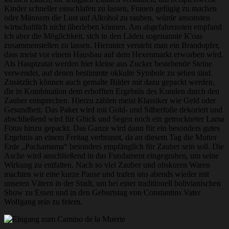
Kinder schneller einschlafen zu lassen, Frauen gefügig zu machen
oder Männern die Lust auf Alkohol zu rauben, würde ansonsten
wirtschaftlich nicht überleben können. Am abgefahrensten empfand
ich aber die Möglichkeit, sich in den Läden sogenannte K'oas
zusammenstellen zu lassen. Hierunter versteht man ein Brandopfer,
dass meist vor einem Hausbau auf dem Hexenmarkt erworben wird.
Als Hauptzutat werden hier kleine aus Zucker bestehende Steine
verwendet, auf denen bestimmte okkulte Symbole zu sehen sind.
Zusätzlich können auch gemalte Bilder mit dazu gepackt werden,
die in Kombination dem erhofften Ergebnis des Kunden durch den
Zauber entsprechen. Hierzu zählen meist Klassiker wie Geld oder
Gesundheit. Das Paket wird mit Gold- und Silberfolie dekoriert und
abschließend wird für Glück und Segen noch ein getrockneter Lama
Fötus hinzu gepackt. Das Ganze wird dann für ein besonders gutes
Ergebnis an einem Freitag verbrannt, da an diesem Tag die Mutter
Erde „Pachamama“ besonders empfänglich für Zauber sein soll. Die
Asche wird anschließend in das Fundament eingegraben, um seine
Wirkung zu entfalten. Nach so viel Zauber und obskuren Waren
machten wir eine kurze Pause und trafen uns abends wieder mit
unseren Vätern in der Stadt, um bei einer traditionell bolivianischen
Show zu Essen und in den Geburtstag von Constantins Vater
Wolfgang rein zu feiern.