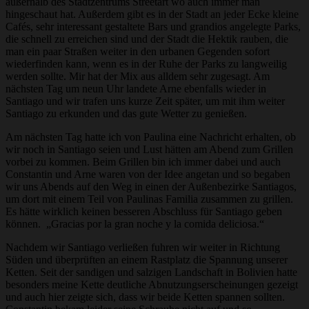
außerhalb des Stadtzentrums Streetart wo auch immer man
hingeschaut hat. Außerdem gibt es in der Stadt an jeder Ecke kleine
Cafés, sehr interessant gestaltete Bars und grandios angelegte Parks,
die schnell zu erreichen sind und der Stadt die Hektik rauben, die
man ein paar Straßen weiter in den urbanen Gegenden sofort
wiederfinden kann, wenn es in der Ruhe der Parks zu langweilig
werden sollte. Mir hat der Mix aus alldem sehr zugesagt. Am
nächsten Tag um neun Uhr landete Arne ebenfalls wieder in
Santiago und wir trafen uns kurze Zeit später, um mit ihm weiter
Santiago zu erkunden und das gute Wetter zu genießen.
Am nächsten Tag hatte ich von Paulina eine Nachricht erhalten, ob
wir noch in Santiago seien und Lust hätten am Abend zum Grillen
vorbei zu kommen. Beim Grillen bin ich immer dabei und auch
Constantin und Arne waren von der Idee angetan und so begaben
wir uns Abends auf den Weg in einen der Außenbezirke Santiagos,
um dort mit einem Teil von Paulinas Familia zusammen zu grillen.
Es hätte wirklich keinen besseren Abschluss für Santiago geben
können. „Gracias por la gran noche y la comida deliciosa.“
Nachdem wir Santiago verließen fuhren wir weiter in Richtung
Süden und überprüften an einem Rastplatz die Spannung unserer
Ketten. Seit der sandigen und salzigen Landschaft in Bolivien hatte
besonders meine Kette deutliche Abnutzungserscheinungen gezeigt
und auch hier zeigte sich, dass wir beide Ketten spannen sollten.