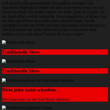
und dadurch eine gespenstische Atmosphäre erzeugen. Das
eigentliche Highlight befindet sich aber noch etwas weiter vor den
Toren der Stadt: Der größte Salzsee der Welt „Salar de Uyuni“. In
der Stadt selbst werden zahlreiche Touren angeboten, in denen man
mit Jeep und Führer diese Salzwüste erkunden kann. Da die
jeweiligen Enden der Wüste mit einer maximalen Ausdehnung von
140 Kilometern mit einem Motorrad locker zu erreichen sind,
wollten wir uns auf eigene Faust in die Leere wagen.
Traditionelle Show
Traditionelle Show
Nicht jeder kann schreiben.
Hier kann man vor der Post Briefe diktieren