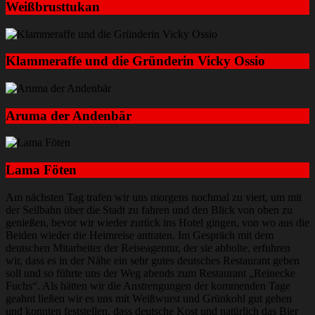
Weißbrusttukan
Klammeraffe und die Gründerin Vicky Ossio
Aruma der Andenbär
Lama Föten
Am nächsten Tag trafen wir uns morgens nochmal zu viert, um mit
der Seilbahn über die Stadt zu fahren und den Blick von oben zu
genießen, bevor wir wieder zurück ins Hotel gingen, von wo aus die
Beiden wieder die Heimreise antraten. Im Gespräch mit dem
deutschen Mitarbeiter der Reiseagentur, der sie abholte, erfuhren
wir, dass es in der Nähe ein sehr gutes deutsches Restaurant geben
soll und so führte uns der Weg abends zum Restaurant „Reinecke
Fuchs“. Als hätten wir die Anstrengungen der kommenden Tage
geahnt ließen wir es uns mit Weißwurst und Grünkohl gut gehen
und konnten feststellen, dass deutsche Kost und natürlich das Bier