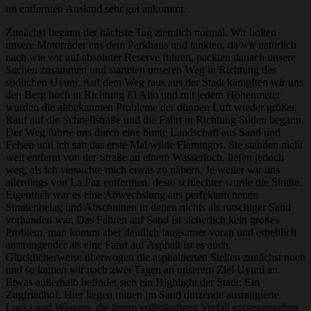
im entfernten Ausland sehr gut ankommt.
Zunächst begann der nächste Tag ziemlich normal. Wir holten
unsere Motorräder aus dem Parkhaus und tankten, da wir natürlich
nach wie vor auf absoluter Reserve fuhren, packten danach unsere
Sachen zusammen und starteten unseren Weg in Richtung des
südlichen Uyuni. Auf dem Weg raus aus der Stadt kämpften wir uns
den Berg hoch in Richtung El Alto und mit jedem Höhenmeter
wurden die altbekannten Probleme der dünnen Luft wieder größer.
Rauf auf die Schnellstraße und die Fahrt in Richtung Süden begann.
Der Weg führte uns durch eine bunte Landschaft aus Sand und
Felsen und ich sah das erste Mal wilde Flamingos. Sie standen nicht
weit entfernt von der Straße an einem Wasserloch, liefen jedoch
weg, als ich versuchte mich etwas zu nähern. Je weiter wir uns
allerdings von La Paz entfernten, desto schlechter wurde die Straße.
Eigentlich war es eine Abwechslung aus perfektem neuen
Straßenbelag und Abschnitten in denen nichts als rutschiger Sand
vorhanden war. Das Fahren auf Sand ist sicherlich kein großes
Problem, man kommt aber deutlich langsamer voran und erheblich
anstrengender als eine Fahrt auf Asphalt ist es auch.
Glücklicherweise überwogen die asphaltierten Stellen zunächst noch
und so kamen wir nach zwei Tagen an unserem Ziel Uyuni an.
Etwas außerhalb befindet sich ein Highlight der Stadt: Ein
Zugfriedhof. Hier liegen mitten im Sand dutzende ausrangierte
Locks und Wagons, die ihrem vollständigen Verfall entgegengehen