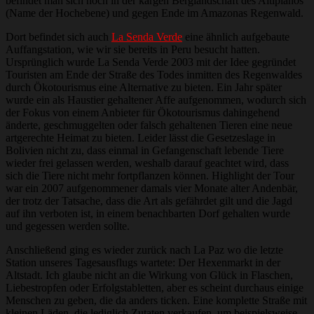
befindet man sich noch in der kargen Berglandschaft des Altiplanos
(Name der Hochebene) und gegen Ende im Amazonas Regenwald.
Dort befindet sich auch
La Senda Verde
eine ähnlich aufgebaute
Auffangstation, wie wir sie bereits in Peru besucht hatten.
Ursprünglich wurde La Senda Verde 2003 mit der Idee gegründet
Touristen am Ende der Straße des Todes inmitten des Regenwaldes
durch Ökotourismus eine Alternative zu bieten. Ein Jahr später
wurde ein als Haustier gehaltener Affe aufgenommen, wodurch sich
der Fokus von einem Anbieter für Ökotourismus dahingehend
änderte, geschmuggelten oder falsch gehaltenen Tieren eine neue
artgerechte Heimat zu bieten. Leider lässt die Gesetzeslage in
Bolivien nicht zu, dass einmal in Gefangenschaft lebende Tiere
wieder frei gelassen werden, weshalb darauf geachtet wird, dass
sich die Tiere nicht mehr fortpflanzen können. Highlight der Tour
war ein 2007 aufgenommener damals vier Monate alter Andenbär,
der trotz der Tatsache, dass die Art als gefährdet gilt und die Jagd
auf ihn verboten ist, in einem benachbarten Dorf gehalten wurde
und gegessen werden sollte.
Anschließend ging es wieder zurück nach La Paz wo die letzte
Station unseres Tagesausflugs wartete: Der Hexenmarkt in der
Altstadt. Ich glaube nicht an die Wirkung von Glück in Flaschen,
Liebestropfen oder Erfolgstabletten, aber es scheint durchaus einige
Menschen zu geben, die da anders ticken. Eine komplette Straße mit
kleinen Läden, die lediglich Zutaten verkaufen, um beispielsweise