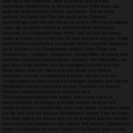
Stadt auf 4.100 Metern an, ohne zu wissen, dass sich das
touristische Stadtzentrum, in dem auch unsere Väter einen Tag
später ihr Hotel beziehen würden, im unteren Teil der Stadt
befindet. Wir hatten den Plan uns zunächst ins Zentrum
durchzufragen und dort eine Bleibe zu suchen. Wir fragten mehrere
Leute, die uns immer wieder in unterschiedliche Richtungen
schickten, was letztendlich dazu führte, dass wir uns auf einmal
mitten im Leben von La Paz bzw. El Alto und weit weg von Hotels
oder Hostels wiederfanden. Ein riesiger Markt, tausende Menschen,
die in kleinen ca. ein Quadratmeter großen Läden Dinge wie
Handtaschen, Getränke, Süßigkeiten, Handyhüllen, Kleidung oder
ähnliches verkauften und mindestens genauso viele Menschen, die
dort diese Dinge kauften oder aus sonstigen Gründen über den
Markt liefen. Dass der Markt in keiner Weise vom Verkehr
abgetrennt war und wir mittendurch fuhren, machte zwar das
Vorankommen zu einer wirklich schwierigen Aufgabe, gab aber die
Möglichkeit wirklich mittendrin zu sein. Nachdem wir mehrere
Personen ansprachen und diese konkreter nach
Übernachtungsmöglichkeiten fragten, aber erneut immer in
unterschiedliche Richtungen geschickt wurden, in denen wir
lediglich weitere Geschäfte oder noch mehr Markt vorfanden, hatten
wir die Idee nach der genauen Hoteladresse unserer Väter zu fragen.
Erst dann fanden wir heraus, dass wir im komplett falschen Teil der
Stadt waren und eigentlich in den unteren Teil mussten. Mittlerweile
hatten wir allerdings ein neues Problem: Das Benzin ging uns aus,