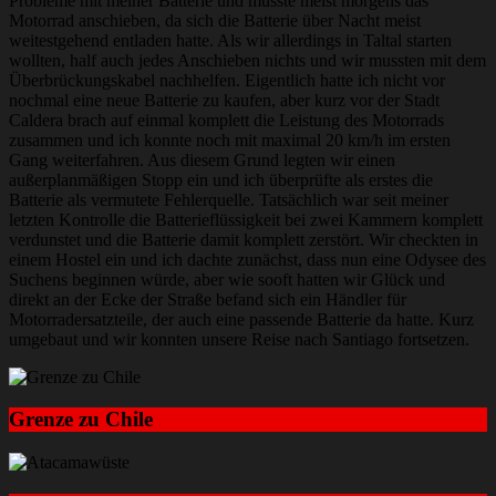
Probleme mit meiner Batterie und musste meist morgens das
Motorrad anschieben, da sich die Batterie über Nacht meist
weitestgehend entladen hatte. Als wir allerdings in Taltal starten
wollten, half auch jedes Anschieben nichts und wir mussten mit dem
Überbrückungskabel nachhelfen. Eigentlich hatte ich nicht vor
nochmal eine neue Batterie zu kaufen, aber kurz vor der Stadt
Caldera brach auf einmal komplett die Leistung des Motorrads
zusammen und ich konnte noch mit maximal 20 km/h im ersten
Gang weiterfahren. Aus diesem Grund legten wir einen
außerplanmäßigen Stopp ein und ich überprüfte als erstes die
Batterie als vermutete Fehlerquelle. Tatsächlich war seit meiner
letzten Kontrolle die Batterieflüssigkeit bei zwei Kammern komplett
verdunstet und die Batterie damit komplett zerstört. Wir checkten in
einem Hostel ein und ich dachte zunächst, dass nun eine Odysee des
Suchens beginnen würde, aber wie sooft hatten wir Glück und
direkt an der Ecke der Straße befand sich ein Händler für
Motorradersatzteile, der auch eine passende Batterie da hatte. Kurz
umgebaut und wir konnten unsere Reise nach Santiago fortsetzen.
Grenze zu Chile