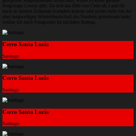
gelegenen Magellanstraße bezeichnet, wobei es keine genaue
festgelegte Grenze gibt. Da sich das Bild von Chile als Land für
mich ab diesem Zeitpunkt komplett änderte und nichts mehr mit der
eher langweiligen Wüstenlandschaft des Nordens gemeinsam hatte,
widme ich mich Patagonien im nächsten Beitrag.
Cerro Santa Lucía
Santiago
Cerro Santa Lucía
Santiago
Cerro Santa Lucía
Santiago