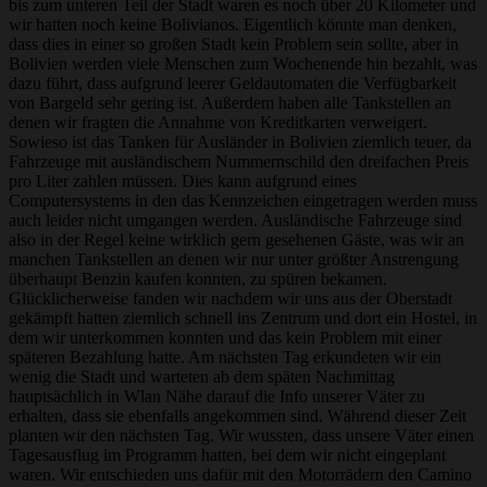
bis zum unteren Teil der Stadt waren es noch über 20 Kilometer und
wir hatten noch keine Bolivianos. Eigentlich könnte man denken,
dass dies in einer so großen Stadt kein Problem sein sollte, aber in
Bolivien werden viele Menschen zum Wochenende hin bezahlt, was
dazu führt, dass aufgrund leerer Geldautomaten die Verfügbarkeit
von Bargeld sehr gering ist. Außerdem haben alle Tankstellen an
denen wir fragten die Annahme von Kreditkarten verweigert.
Sowieso ist das Tanken für Ausländer in Bolivien ziemlich teuer, da
Fahrzeuge mit ausländischem Nummernschild den dreifachen Preis
pro Liter zahlen müssen. Dies kann aufgrund eines
Computersystems in den das Kennzeichen eingetragen werden muss
auch leider nicht umgangen werden. Ausländische Fahrzeuge sind
also in der Regel keine wirklich gern gesehenen Gäste, was wir an
manchen Tankstellen an denen wir nur unter größter Anstrengung
überhaupt Benzin kaufen konnten, zu spüren bekamen.
Glücklicherweise fanden wir nachdem wir uns aus der Oberstadt
gekämpft hatten ziemlich schnell ins Zentrum und dort ein Hostel, in
dem wir unterkommen konnten und das kein Problem mit einer
späteren Bezahlung hatte. Am nächsten Tag erkundeten wir ein
wenig die Stadt und warteten ab dem späten Nachmittag
hauptsächlich in Wlan Nähe darauf die Info unserer Väter zu
erhalten, dass sie ebenfalls angekommen sind. Während dieser Zeit
planten wir den nächsten Tag. Wir wussten, dass unsere Väter einen
Tagesausflug im Programm hatten, bei dem wir nicht eingeplant
waren. Wir entschieden uns dafür mit den Motorrädern den Camino